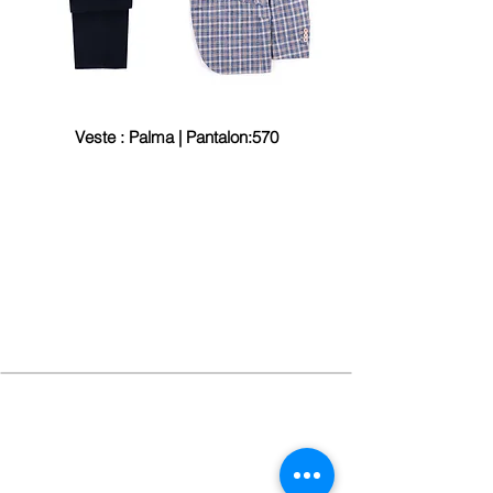
Veste : Palma | Pantalon:570
À PROPOS DE NOUS
AFFARI est une marque de vêtements pour hommes 100%
portugaise.
Ici, chaque détail est traité avec le plus grand soin, afin que
la qualité soit évidente dans chaque pièce.
EMPLACEMENT
Grasil - Confecções, SA
Cruzamento de Maçainhas
6250 - 076 BELMONTE, Portugal