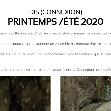
DIS (CONNEXION)
PRINTEMPS /
ÉTÉ 20
20
ouvelle collection été 2020, inspirée du style classique mais avec des l
, couleurs douces, qui deviennent un ensemble harmonieux
charme nature
avers les couleurs, avec une prédominance des tons bleus, qui se c
re des tissus aux structures et fibres différentes. Conception et modél