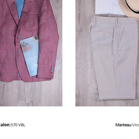
alon:
570 VBL
Manteau:
Vit