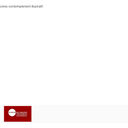
oires sont
simplement illustratif.
CONNEXION