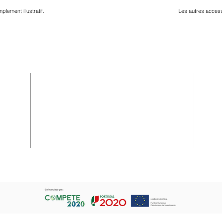
mplement illustratif.
Les autres access
S
EMPLACEMENT
pour
Grasil - Confecções, SA
Cruzamento de Maçainhas
grand
6250 - 076 BELMONTE, Portugal
dans
Email :
info@affari.pt
+351 275 910 120
Appel Réseau Fixe National