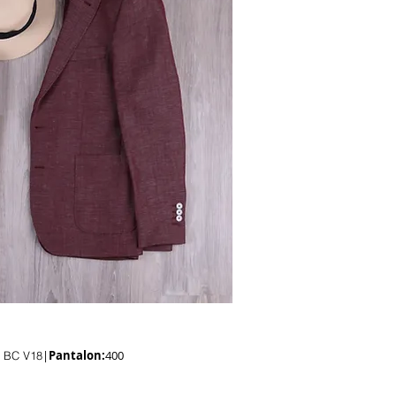
|
Pantalon:
400
o BC V18