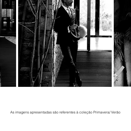
As imagens apresentadas são referentes à coleção Primavera/ Verão