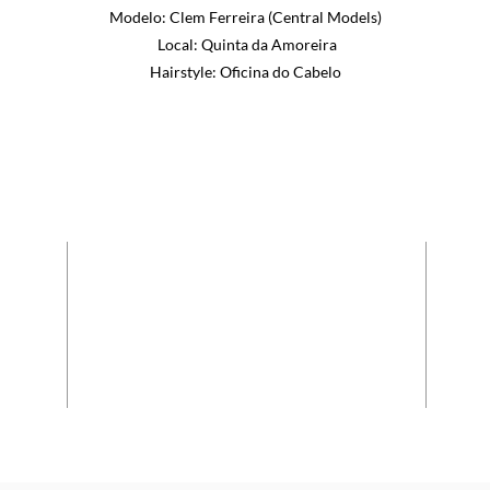
Modelo: Clem Ferreira (Central Models)
Local: Quinta da Amoreira
Hairstyle
: Oficina do Cabelo
LOCALIZAÇÃO
a de
Grasil - Confecções, S.A.
Cruzamento de Maçaínhas
ximo
6250 - 076 BELMONTE, Portugal
ória
Email :
info@affari.pt
+351 275 910 120
Chamada Rede Fixa Nacional