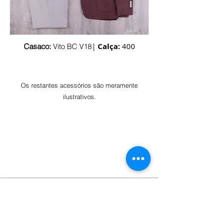
|
Calça:
400
Casaco:
Vito BC V18
Os restantes acessórios são
meramente
ilustrativos.
SOBRE NÓS
A AFFARI é uma marca 100% portuguesa de vestuário
masculino.
Aqui cada pormenor é tratado com o máximo cuidado, de
modo a que a qualidade seja notória a cada peça.
LOCALIZAÇÃO
Grasil - Confecções, S.A.
Cruzamento de Maçaínhas
6250 - 076 BELMONTE, Portugal