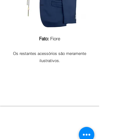
Fato:
Fiore
Os restantes acessórios são meramente
ilustrativos.
SOBRE NOSOTROS
AFFARI es una marca de moda masculina 100%
portuguesa. Aquí, cada detalle es tratado con sumo
cuidado, para que la calidad sea evidente en cada pieza.
DIRECCIÓN
Grasil - Confecções, S.A.
Cruzamento de Maçaínhas
6250 - 076 BELMONTE, Portugal