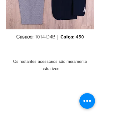
|
Calça:
450
Casaco:
1014-D4B
Os restantes acessórios são
meramente
ilustrativos.
ABOUT US
AFFARI is a 100% Portuguese menswear brand. Here,
every detail is treated with the utmost care, so that the
quality is evident in each piece.
LOCATION
Grasil - Confecções, S.A.
Cruzamento de Maçaínhas